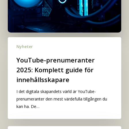
YouTube-
Nyheter
prenumeranter
2025:
YouTube-prenumeranter
Komplett
2025: Komplett guide för
guide
för
innehållsskapare
innehållsskapare
I det digitala skapandets värld är YouTube-
prenumeranter den mest värdefulla tillgången du
kan ha. De…