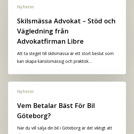
Skilsmässa
Nyheter
Advokat
–
Skilsmässa Advokat – Stöd och
Stöd
Vägledning från
och
Vägledning
Advokatfirman Libre
från
Att ta steget till skilsmässa är ett stort beslut som
Advokatfirman
kan skapa känslomässig och praktisk…
Libre
Vem
Nyheter
Betalar
Bäst
Vem Betalar Bäst För Bil
För
Göteborg?
Bil
Göteborg?
När du vill sälja din bil i Göteborg är det viktigt att