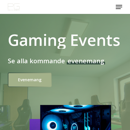
Menu
Skip
to
main
content
Gaming Events
Se alla kommande
evenemang
Evenemang