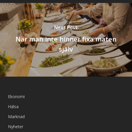
Next Post
När man inte hinner fixa maten
själv
Ekonomi
Hälsa
Marknad
Nyheter