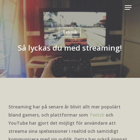
Menu
Skip
to
main
content
Teknik
Så lyckas du med streaming!
Streaming har på senare år blivit allt mer populärt
bland gamers, och plattformar som
Twitch
och
YouTube har gjort det möjligt för användare att
streama sina spelsessioner i realtid och samtidigt
kommunicera med sin publik. Detta har också öppnat